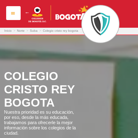
colegio cristo rey bogota
Inicio
>
Norte
>
Suba
>
Colegio cristo rey bogota
COLEGIO
CRISTO REY
BOGOTA
Nuestra prioridad es su educación,
por eso, desde la más educada,
trabajamos para ofrecerle la mejor
información sobre los colegios de la
ciudad.