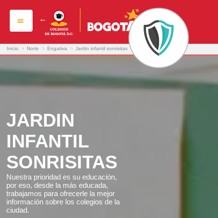
jardin infantil sonrisitas
Inicio
>
Norte
>
Engativa
>
Jardin infantil sonrisitas
JARDIN
INFANTIL
SONRISITAS
Nuestra prioridad es su educación,
por eso, desde la más educada,
trabajamos para ofrecerle la mejor
información sobre los colegios de la
ciudad.