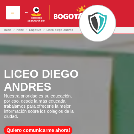
liceo diego andres
Inicio
>
Norte
>
Engativa
>
Liceo diego andres
LICEO DIEGO
ANDRES
Nuestra prioridad es su educación,
por eso, desde la más educada,
trabajamos para ofrecerle la mejor
información sobre los colegios de la
ciudad.
Quiero comunicarme ahora!