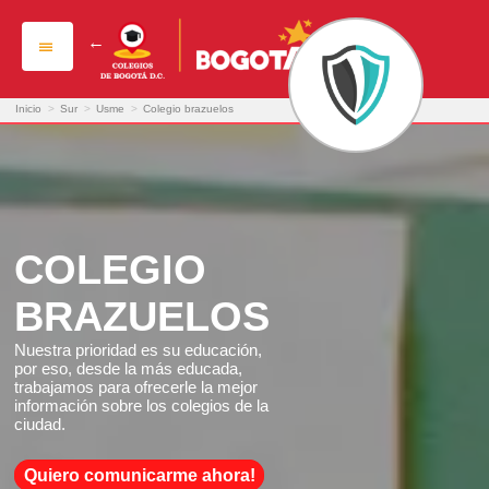
colegio brazuelos
Inicio
>
Sur
>
Usme
>
Colegio brazuelos
COLEGIO
BRAZUELOS
Nuestra prioridad es su educación,
por eso, desde la más educada,
trabajamos para ofrecerle la mejor
información sobre los colegios de la
ciudad.
Quiero comunicarme ahora!