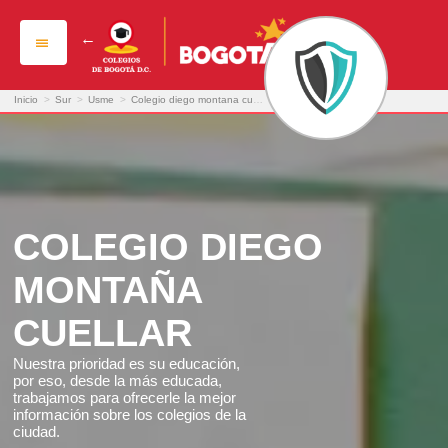
colegio diego montaña cuellar
Inicio
>
Sur
>
Usme
>
Colegio diego montana cuellar
COLEGIO DIEGO
MONTAÑA
CUELLAR
Nuestra prioridad es su educación,
por eso, desde la más educada,
trabajamos para ofrecerle la mejor
información sobre los colegios de la
ciudad.