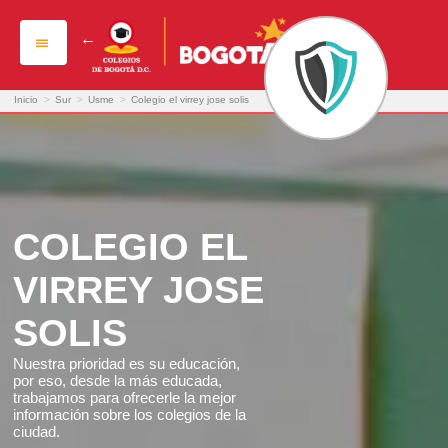
colegio el virrey jose solis
Inicio
>
Sur
>
Usme
>
Colegio el virrey jose solis
COLEGIO EL
VIRREY JOSE
SOLIS
Nuestra prioridad es su educación,
por eso, desde la más educada,
trabajamos para ofrecerle la mejor
información sobre los colegios de la
ciudad.