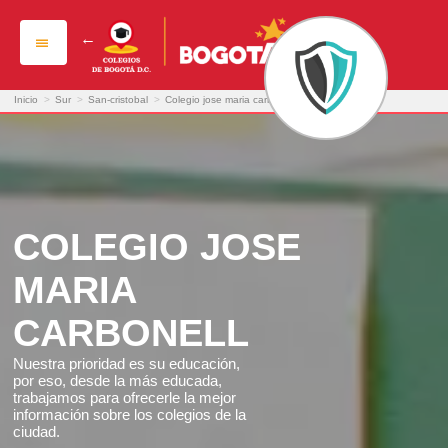
colegio jose maria carbonell
Inicio
>
Sur
>
San-cristobal
>
Colegio jose maria carbonell
COLEGIO JOSE
MARIA
CARBONELL
Nuestra prioridad es su educación,
por eso, desde la más educada,
trabajamos para ofrecerle la mejor
información sobre los colegios de la
ciudad.