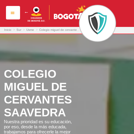
colegio miguel de cervantes saavedra
Inicio
>
Sur
>
Usme
>
Colegio miguel de cervantes saavedra
COLEGIO
MIGUEL DE
CERVANTES
SAAVEDRA
Nuestra prioridad es su educación,
por eso, desde la más educada,
trabajamos para ofrecerle la mejor