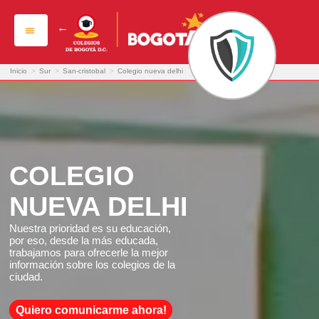
colegio nueva delhi
Inicio
>
Sur
>
San-cristobal
>
Colegio nueva delhi
COLEGIO
NUEVA DELHI
Nuestra prioridad es su educación,
por eso, desde la más educada,
trabajamos para ofrecerle la mejor
información sobre los colegios de la
ciudad.
Quiero comunicarme ahora!