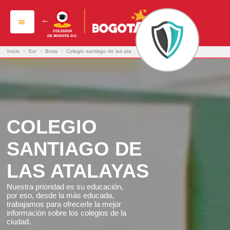
colegio santiago de las atalayas
Inicio
>
Sur
>
Bosa
>
Colegio santiago de las atalayas
COLEGIO
SANTIAGO DE
LAS ATALAYAS
Nuestra prioridad es su educación,
por eso, desde la más educada,
trabajamos para ofrecerle la mejor
información sobre los colegios de la
ciudad.